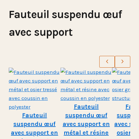
Fauteuil suspendu œuf
avec support
Fauteuil
Faut
Fauteuil
suspendu œuf
suspen
suspendu œuf
avec support en
avec su
avec support en
métal et résine
osier g