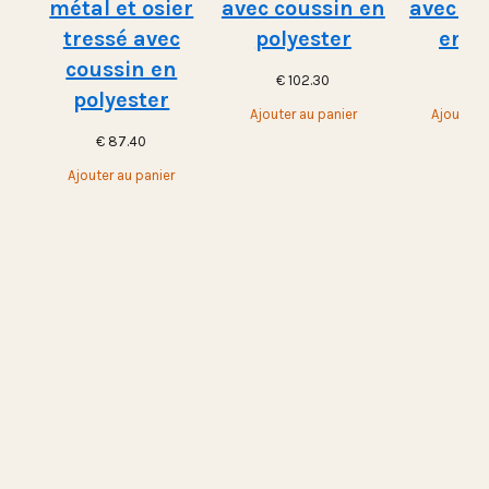
métal et osier
avec coussin en
avec st
tressé avec
polyester
en m
coussin en
€
102.30
€
10
polyester
Ajouter au panier
Ajouter a
€
87.40
Ajouter au panier