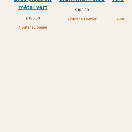
métal vert
€
102.30
€
10
€
135.00
Ajouter au panier
Ajouter a
Ajouter au panier