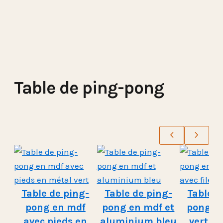
Table de ping-pong
Table de ping-
Table de ping-
Table d
pong en mdf
pong en mdf et
pong e
avec pieds en
aluminium bleu
vert av