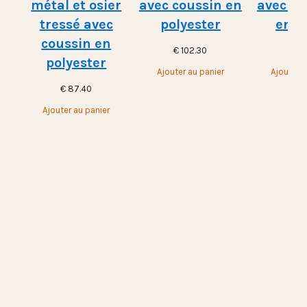
métal et osier
avec coussin en
avec st
tressé avec
polyester
en m
coussin en
€
102.30
€
10
polyester
Ajouter au panier
Ajouter a
€
87.40
Ajouter au panier