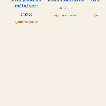
métal vert
€
102.30
€
10
€
135.00
Ajouter au panier
Ajouter a
Ajouter au panier