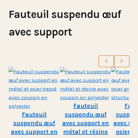
Fauteuil suspendu œuf
avec support
Fauteuil
Faut
Fauteuil
suspendu œuf
suspen
suspendu œuf
avec support en
avec su
avec support en
métal et résine
osier g