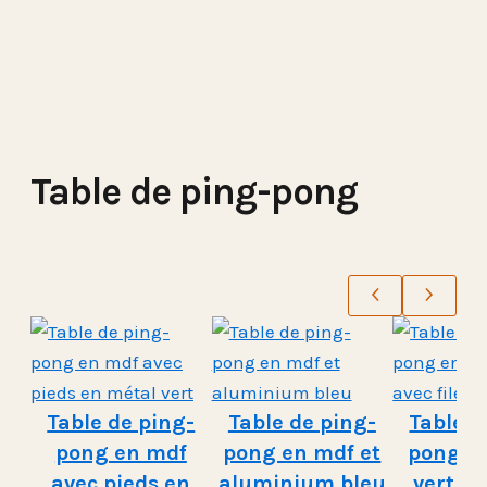
Table de ping-pong
Table de ping-
Table de ping-
Table d
pong en mdf
pong en mdf et
pong e
avec pieds en
aluminium bleu
vert av