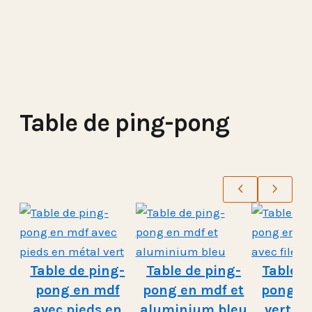
Table de ping-pong
Table de ping-
Table de ping-
Table d
pong en mdf
pong en mdf et
pong e
avec pieds en
aluminium bleu
vert av