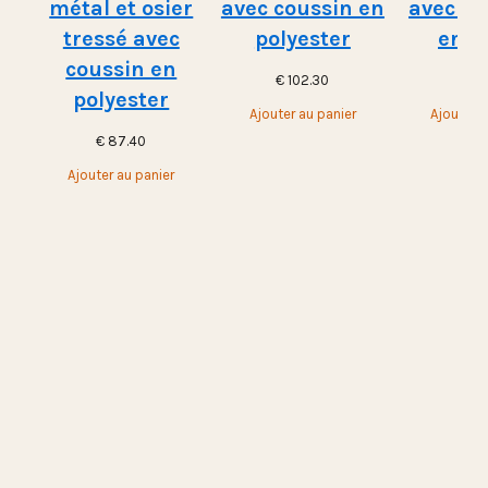
métal et osier
avec coussin en
avec st
tressé avec
polyester
en m
coussin en
€
102.30
€
10
polyester
Ajouter au panier
Ajouter a
€
87.40
Ajouter au panier