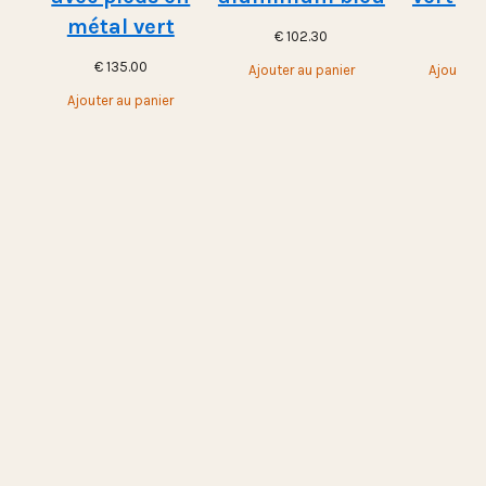
métal vert
€
102.30
€
10
€
135.00
Ajouter au panier
Ajouter a
Ajouter au panier