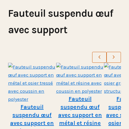
Fauteuil suspendu œuf
avec support
Fauteuil
Faut
Fauteuil
suspendu œuf
suspen
suspendu œuf
avec support en
avec su
avec support en
métal et résine
osier g