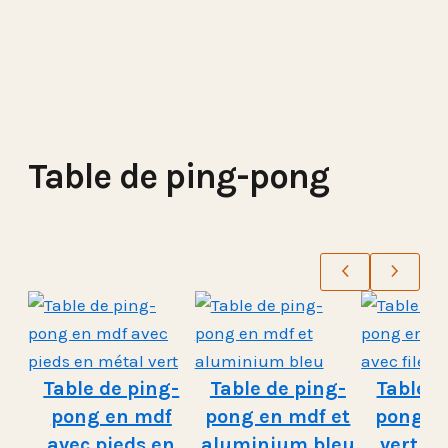
Table de ping-pong
Table de ping-
Table de ping-
Table d
pong en mdf
pong en mdf et
pong e
avec pieds en
aluminium bleu
vert av