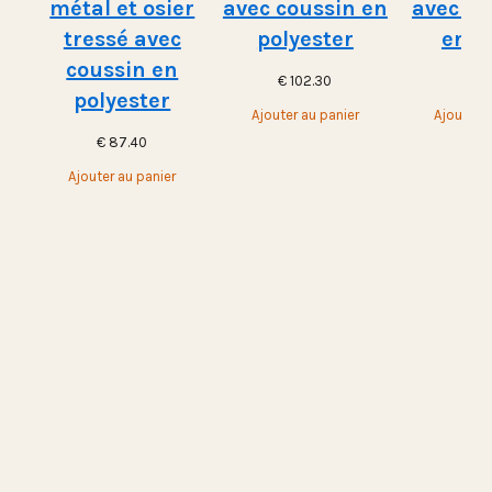
métal et osier
avec coussin en
avec st
tressé avec
polyester
en m
coussin en
€
102.30
€
10
polyester
Ajouter au panier
Ajouter a
€
87.40
Ajouter au panier