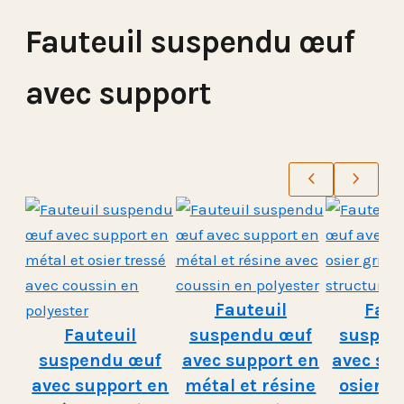
Fauteuil suspendu œuf
avec support
Fauteuil
Faut
Fauteuil
suspendu œuf
suspen
suspendu œuf
avec support en
avec su
avec support en
métal et résine
osier g