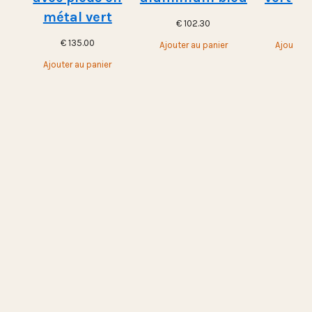
métal vert
€
102.30
€
10
€
135.00
Ajouter au panier
Ajouter a
Ajouter au panier