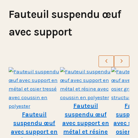
Fauteuil suspendu œuf
avec support
Fauteuil
Faut
Fauteuil
suspendu œuf
suspen
suspendu œuf
avec support en
avec su
avec support en
métal et résine
osier g