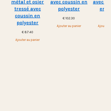
métal et osier
avec coussin en
avec st
tressé avec
polyester
en m
coussin en
€
102.30
€
10
polyester
Ajouter au panier
Ajouter a
€
87.40
Ajouter au panier