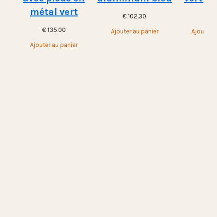
métal vert
€
102.30
€
10
€
135.00
Ajouter au panier
Ajouter a
Ajouter au panier