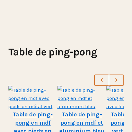
Table de ping-pong
Table de ping-
Table de ping-
Table d
pong en mdf
pong en mdf et
pong e
avec pieds en
aluminium bleu
vert av