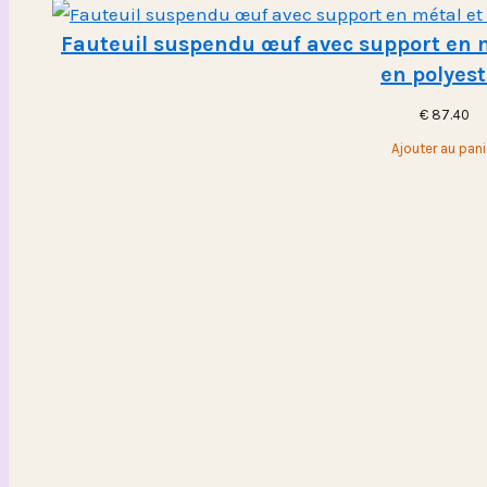
Fauteuil suspendu œuf avec support en mé
en polyest
€
87.40
Ajouter au pani