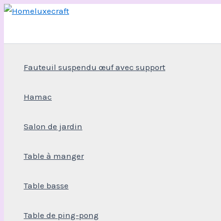
Aller
au
contenu
Fauteuil suspendu œuf avec support
Hamac
Salon de jardin
Table à manger
Table basse
Table de ping-pong