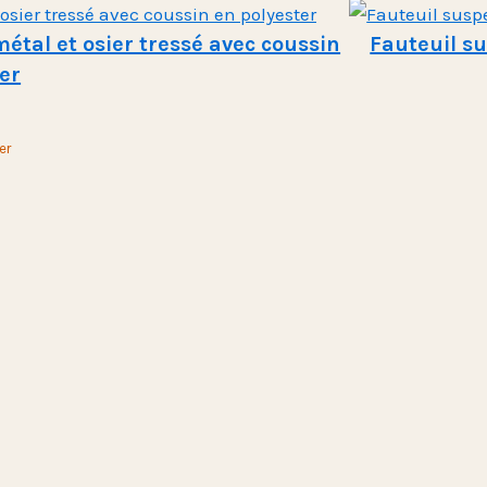
tal et osier tressé avec coussin
Fauteuil s
er
er