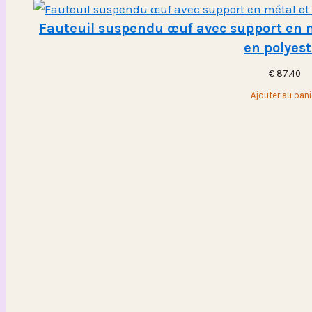
Fauteuil suspendu œuf avec support en mé
en polyest
€
87.40
Ajouter au pani