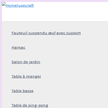
Aller
au
contenu
Fauteuil suspendu œuf avec support
Hamac
Salon de jardin
Table à manger
Table basse
Table de ping-pong