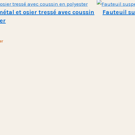
tal et osier tressé avec coussin
Fauteuil s
er
er